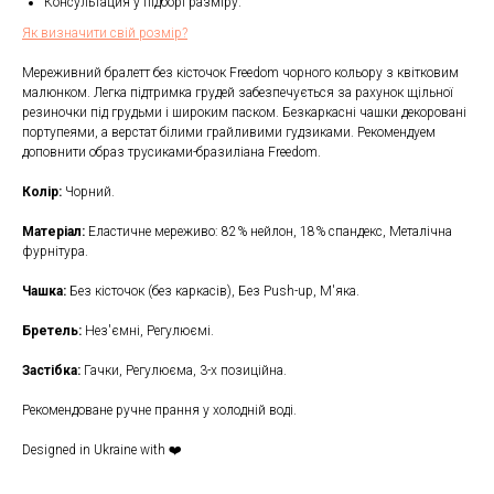
Консультация у підборі разміру.
Як визначити свій розмір?
Мереживний бралетт без кісточок Freedom чорного кольору з квітковим
малюнком. Легка підтримка грудей забезпечується за рахунок щільної
резиночки під грудьми і широким паском. Безкаркасні чашки декоровані
портупеями, а верстат білими грайливими гудзиками. Рекомендуем
доповнити образ трусиками-бразиліана Freedom.
Колір:
Чорний.
Матеріал:
Еластичне мереживо: 82% нейлон, 18% спандекс, Металічна
фурнітура.
Чашка:
Без кісточок (без каркасів), Без Push-up, М'яка.
Бретель:
Нез'ємні, Регулюємі.
Застібка:
Гачки, Регулюєма, 3-x позиційна.
Рекомендоване ручне прання у холодній воді.
Designed in Ukraine with ❤️