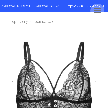
99 грн, а 3 лiфа = 599 грн!
SALE: 5 трусикiв = 499 грн, а 3 л
← Переглянути весь каталог