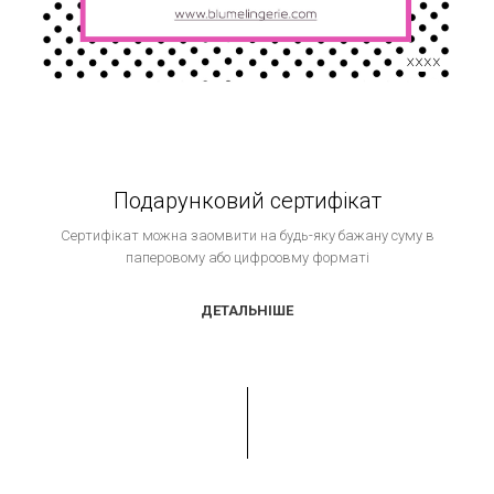
Подарунковий сертифікат
Сертифікат можна заомвити на будь-яку бажану суму в
паперовому або цифроовму форматі
ДЕТАЛЬНІШЕ