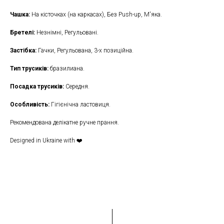
Чашка:
На кісточках (на каркасах), Без Push-up, М'яка.
Бретелі:
Незнімні, Регульовані.
Застібка:
Гачки, Регульована, 3-x позиційна.
Тип трусиків:
бразилиана.
Посадка трусиків:
Середня.
Особливість:
Гігієнічна ластовиця.
Рекомендована делікатне ручне прання.
Designed in Ukraine with ❤️