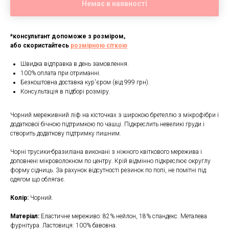
Немає в наявності
*консультант допоможе з розміром,
або скористайтесь
розмірною сіткою
Швидка відправка в день замовлення.
100% оплата при отриманні.
Безкоштовна доставка кур'єром (від 999 грн).
Консультація в підборі розміру.
Чорний мереживний ліф на кісточках з широкою бретеллю з мікрофібри і
додаткової бічною підтримкою по чашці. Підкреслить невеликі груди і
створить додаткову підтримку пишним.
Чорні трусики-бразиліана виконані з ніжного квіткового мережива і
доповнені мікроволокном по центру. Крій відмінно підкреслює округлу
форму сідниць. За рахунок відсутності резинок по попі, не помітні під
одягом що облягає.
Колір:
Чорний.
Матеріал:
Еластичне мереживо: 82% нейлон, 18% спандекс. Металева
фурнітура. Ластовиця: 100% бавовна.