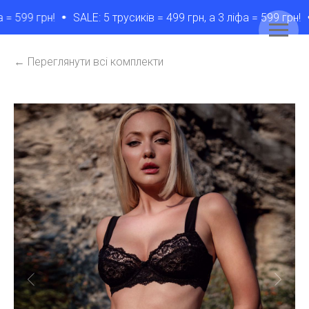
 599 грн!
SALE: 5 трусикiв = 499 грн, а 3 лiфа = 599 грн!
← Переглянути всі комплекти