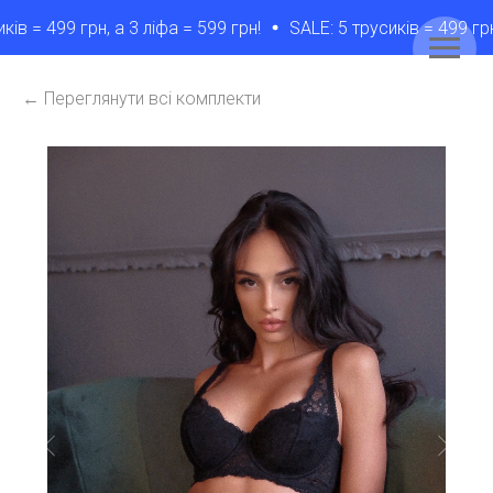
 = 499 грн, а 3 лiфа = 599 грн!
SALE: 5 трусикiв = 499 грн, а
← Переглянути всі комплекти