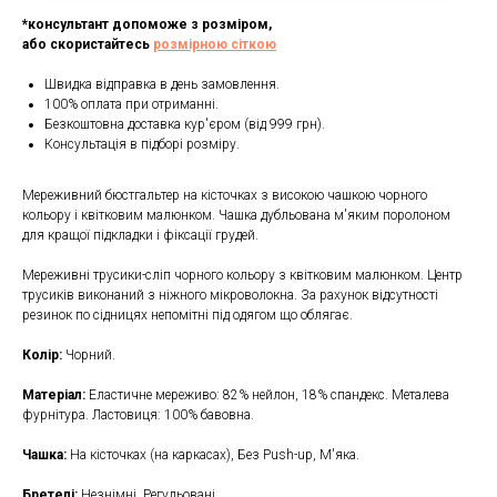
*консультант допоможе з розміром,
або скористайтесь
розмірною сіткою
Швидка відправка в день замовлення.
100% оплата при отриманні.
Безкоштовна доставка кур'єром (від 999 грн).
Консультація в підборі розміру.
Мереживний бюстгальтер на кісточках з високою чашкою чорного
кольору і квітковим малюнком. Чашка дубльована м'яким поролоном
для кращої підкладки і фіксації грудей.
Мереживні трусики-сліп чорного кольору з квітковим малюнком. Центр
трусиків виконаний з ніжного мікроволокна. За рахунок відсутності
резинок по сідницях непомітні під одягом що облягає.
Колір:
Чорний.
Матеріал:
Еластичне мереживо: 82% нейлон, 18% спандекс. Металева
фурнітура. Ластовиця: 100% бавовна.
Чашка:
На кісточках (на каркасах), Без Push-up, М'яка.
Бретелі:
Незнімні, Регульовані.